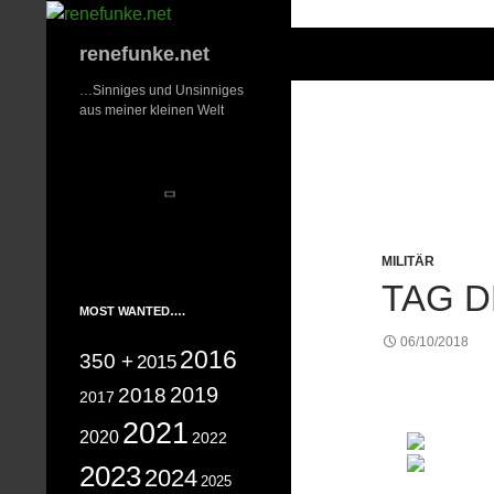
Zum
Inhalt
Suchen
renefunke.net
springen
…Sinniges und Unsinniges
aus meiner kleinen Welt
MILITÄR
TAG 
MOST WANTED….
06/10/2018
2016
350 +
2015
2019
2018
2017
2021
2020
2022
2023
2024
2025