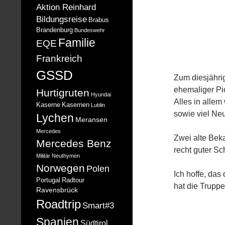
Aktion Reinhard
Bildungsreise
Brabus
Brandenburg
Bundeswehr
Familie
EQE
Frankreich
GSSD
Zum diesjähri
ehemaliger Pio
Hurtigruten
Hyundai
Alles in allem
Kaserne
Kasernen
Lublin
sowie viel Ne
Lychen
Meransen
Mercedes
Zwei alte Bek
Mercedes Benz
recht guter Sch
Militär
Neuthymen
Norwegen
Polen
Ich hoffe, das
Portugal
Radtour
hat die Truppe 
Ravensbrück
Roadtrip
Smart#3
Spanien
Südtirol