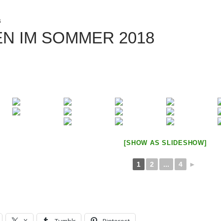
B
N IM SOMMER 2018
[SHOW AS SLIDESHOW]
1
2
...
4
►
X
Tumblr
Pinterest