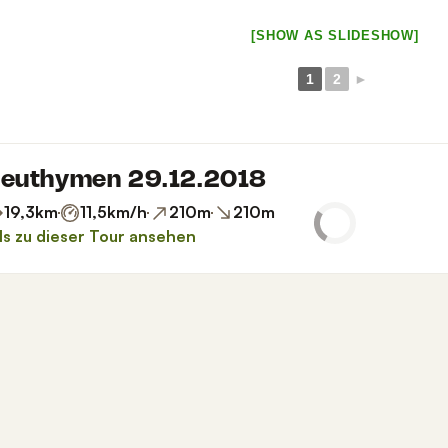
[SHOW AS SLIDESHOW]
1
2
►