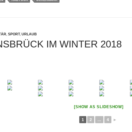
ITÄR
,
SPORT
,
URLAUB
SBRÜCK IM WINTER 2018
[SHOW AS SLIDESHOW]
1
2
...
4
►