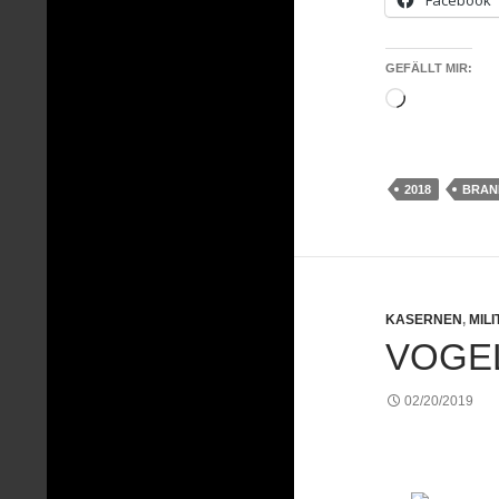
GEFÄLLT MIR:
Wird
geladen …
2018
BRAN
KASERNEN
,
MIL
VOGE
02/20/2019