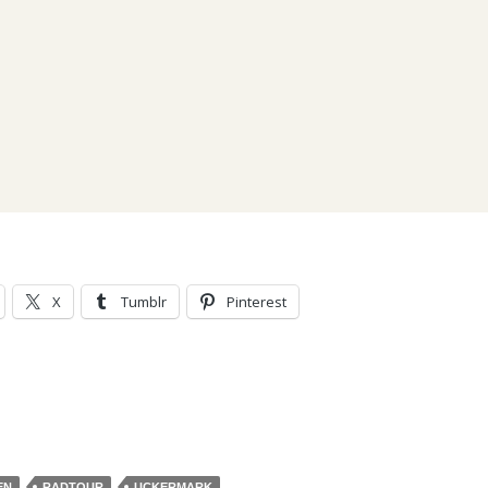
X
Tumblr
Pinterest
EN
RADTOUR
UCKERMARK