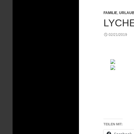
FAMILIE
,
URLAU
LYCHE
02/21/2019
TEILEN MIT:
Facebook