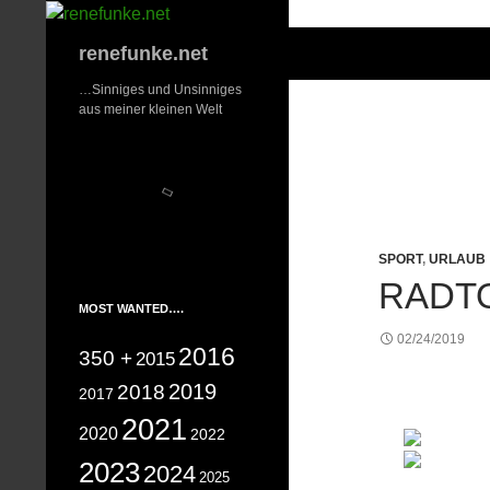
Zum
Inhalt
Suchen
renefunke.net
springen
…Sinniges und Unsinniges
aus meiner kleinen Welt
SPORT
,
URLAUB
RADTO
MOST WANTED….
02/24/2019
2016
350 +
2015
2019
2018
2017
2021
2020
2022
2023
2024
2025