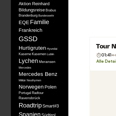
Aktion Reinhard
Bildungsreise
Brabus
Brandenburg
Bundeswehr
Familie
EQE
Frankreich
GSSD
Hurtigruten
Hyundai
Kaserne
Kasernen
Lublin
Lychen
Meransen
Mercedes
Mercedes Benz
Militär
Neuthymen
Norwegen
Polen
Portugal
Radtour
Ravensbrück
Roadtrip
Smart#3
Spanien
Südtirol