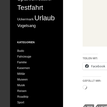
Testfahrt
Urlaub
Uckermark
Vogelsang
KATEGORIEN
Budo
Fahrzeuge
TEILEN MIT:
Familie
Facebook
Kasernen
Militär
Museen
GEFÄLLT MIR:
Musik
Wird
Reisen
geladen …
Roadtrip
Sport
2018
LYCH