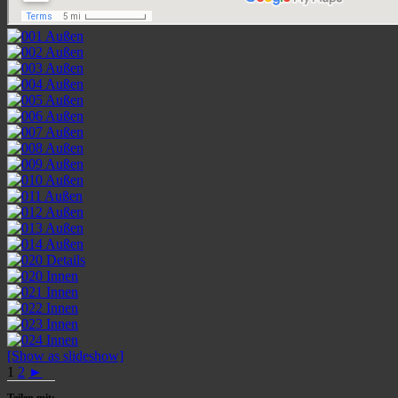
[Show as slideshow]
1
2
►