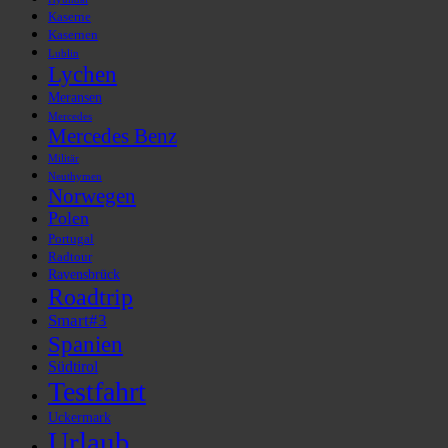
Kaserne
Kasernen
Lublin
Lychen
Meransen
Mercedes
Mercedes Benz
Militär
Neuthymen
Norwegen
Polen
Portugal
Radtour
Ravensbrück
Roadtrip
Smart#3
Spanien
Südtirol
Testfahrt
Uckermark
Urlaub