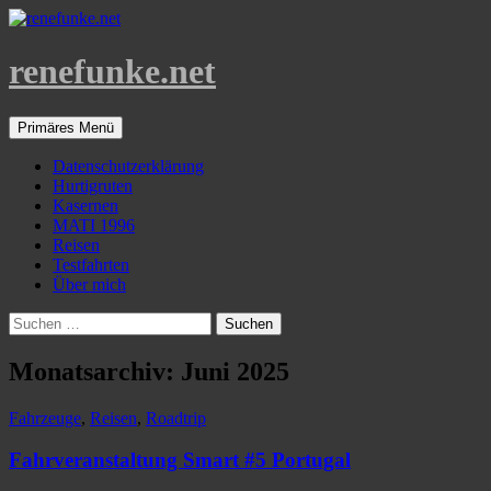
Zum
Inhalt
springen
renefunke.net
Suchen
Primäres Menü
Datenschutzerklärung
Hurtigruten
Kasernen
MATI 1996
Reisen
Testfahrten
Über mich
Suchen
nach:
Monatsarchiv: Juni 2025
Fahrzeuge
,
Reisen
,
Roadtrip
Fahrveranstaltung Smart #5 Portugal