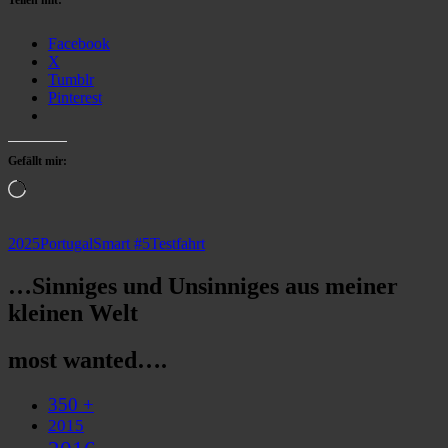
Teilen mit:
Facebook
X
Tumblr
Pinterest
Gefällt mir:
Wird
geladen …
2025
Portugal
Smart #5
Testfahrt
…Sinniges und Unsinniges aus meiner
kleinen Welt
most wanted….
350 +
2015