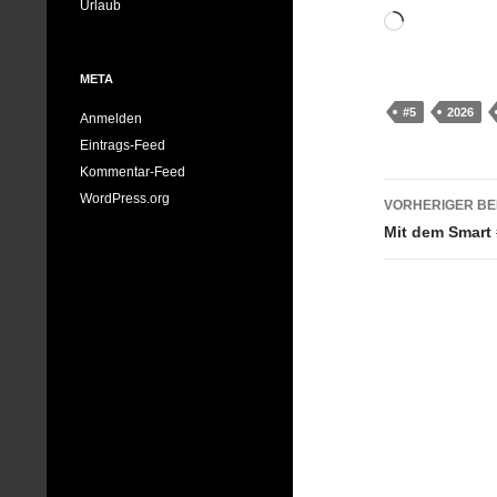
Urlaub
Wird
geladen …
META
#5
2026
Anmelden
Eintrags-Feed
Kommentar-Feed
Beitrag
WordPress.org
VORHERIGER BE
Mit dem Smart