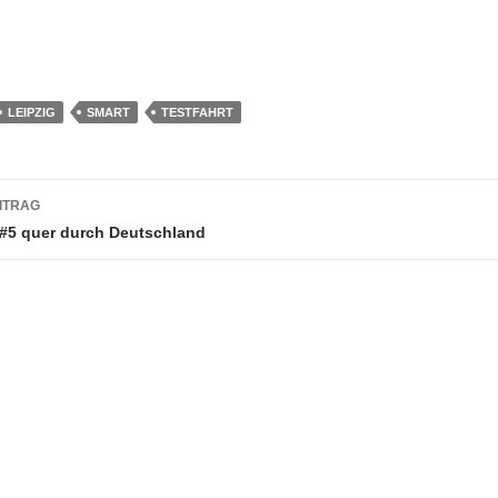
LEIPZIG
SMART
TESTFAHRT
snavigation
ITRAG
 #5 quer durch Deutschland