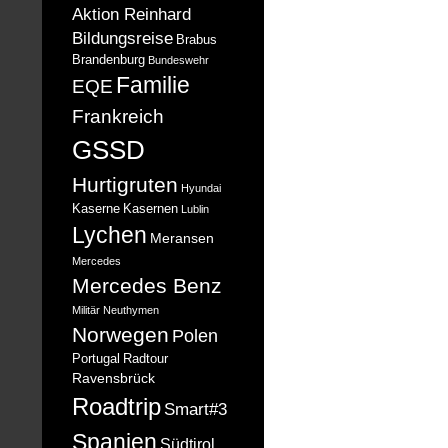
Aktion Reinhard
Bildungsreise
Brabus
Brandenburg
Bundeswehr
Familie
EQE
Frankreich
GSSD
Hurtigruten
Hyundai
Kaserne
Kasernen
Lublin
Lychen
Meransen
Mercedes
Mercedes Benz
Militär
Neuthymen
Norwegen
Polen
Portugal
Radtour
Ravensbrück
Roadtrip
Smart#3
Spanien
Südtirol