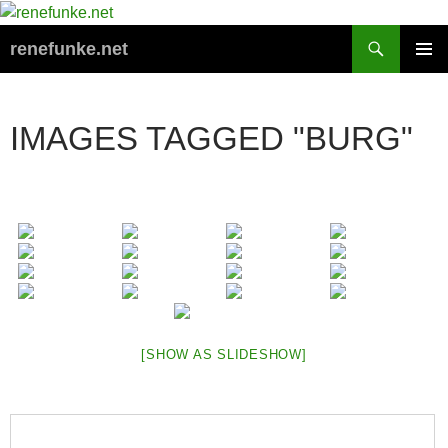
Zum
Inhalt
Suchen
renefunke.net
springen
PRIMÄR
MENÜ
IMAGES TAGGED "BURG"
[SHOW AS SLIDESHOW]