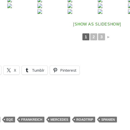
[SHOW AS SLIDESHOW]
1
2
3
►
X
Tumblr
Pinterest
EQE
FRANKREICH
MERCEDES
ROADTRIP
SPANIEN