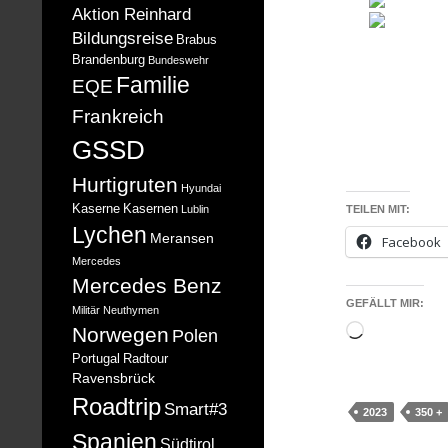
Aktion Reinhard
Bildungsreise
Brabus
Brandenburg
Bundeswehr
Familie
EQE
Frankreich
GSSD
Hurtigruten
Hyundai
Kaserne
Kasernen
Lublin
TEILEN MIT:
Lychen
Meransen
Facebook
Mercedes
Mercedes Benz
GEFÄLLT MIR:
Militär
Neuthymen
Norwegen
Wird
Polen
geladen …
Portugal
Radtour
Ravensbrück
Roadtrip
Smart#3
2023
350 +
Spanien
Südtirol