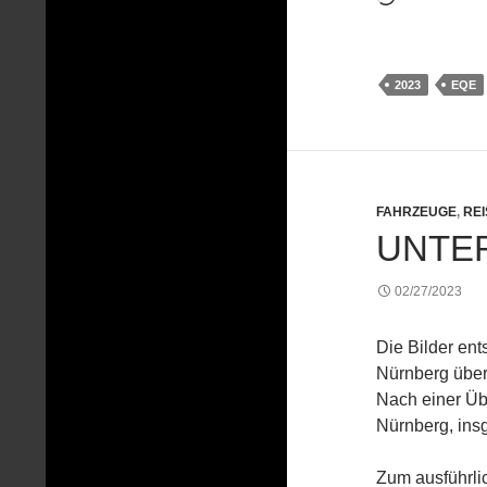
geladen …
2023
EQE
FAHRZEUGE
,
RE
UNTE
02/27/2023
Die Bilder en
Nürnberg über
Nach einer Üb
Nürnberg, ins
Zum ausführlic