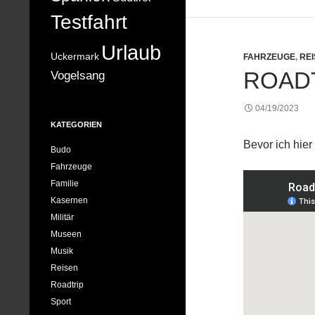
Testfahrt
Urlaub
Uckermark
FAHRZEUGE
,
RE
ROAD
Vogelsang
04/19/2023
KATEGORIEN
Bevor ich hier
Budo
Fahrzeuge
Familie
Kasernen
Militär
Museen
Musik
Reisen
Roadtrip
Sport