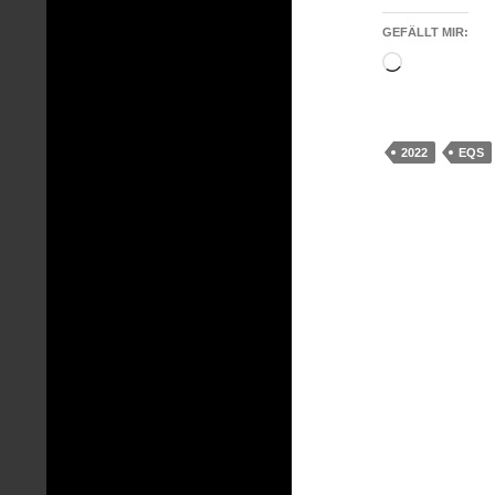
GEFÄLLT MIR:
Wird
geladen …
2022
EQS