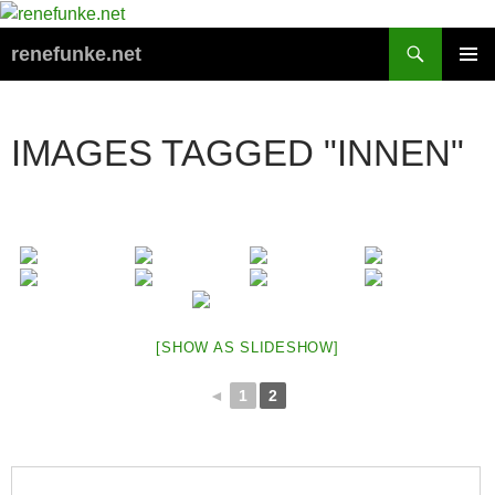
Zum
Inhalt
Suchen
renefunke.net
springen
PRIMÄR
MENÜ
IMAGES TAGGED "INNEN"
[SHOW AS SLIDESHOW]
◄
1
2