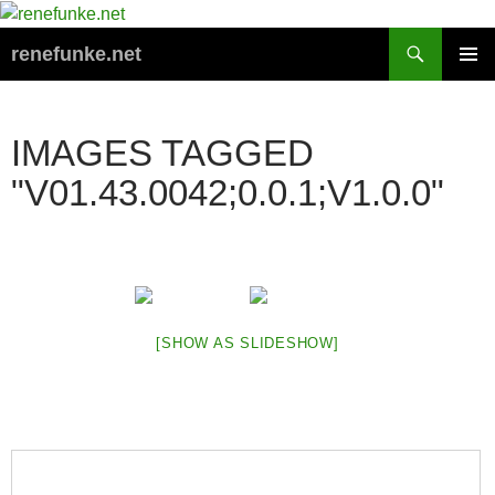
Zum
Inhalt
Suchen
renefunke.net
springen
PRIMÄR
MENÜ
IMAGES TAGGED
"V01.43.0042;0.0.1;V1.0.0"
[SHOW AS SLIDESHOW]