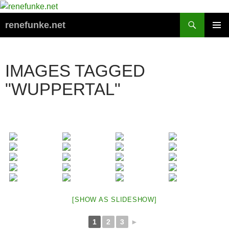
Zum
Inhalt
Suchen
renefunke.net
springen
PRIMÄR
MENÜ
IMAGES TAGGED
"WUPPERTAL"
[SHOW AS SLIDESHOW]
1
2
3
►