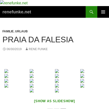
Zum
Inhalt
Suchen
renefunke.net
springen
PRIMÄR
MENÜ
FAMILIE
,
URLAUB
PRAIA DA FALESIA
06/30/2019
RENE FUNKE
[SHOW AS SLIDESHOW]