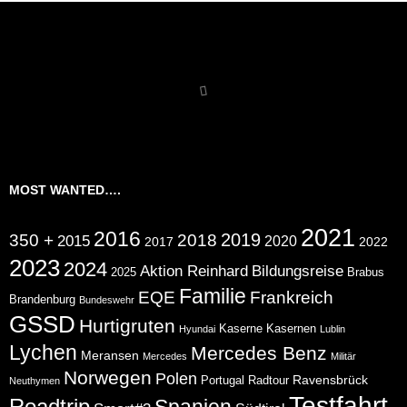
MOST WANTED….
2021
2016
2019
350 +
2018
2015
2020
2017
2022
2023
2024
Aktion Reinhard
Bildungsreise
2025
Brabus
Familie
EQE
Frankreich
Brandenburg
Bundeswehr
GSSD
Hurtigruten
Kaserne
Kasernen
Hyundai
Lublin
Lychen
Mercedes Benz
Meransen
Mercedes
Militär
Norwegen
Polen
Ravensbrück
Portugal
Radtour
Neuthymen
Testfahrt
Roadtrip
Spanien