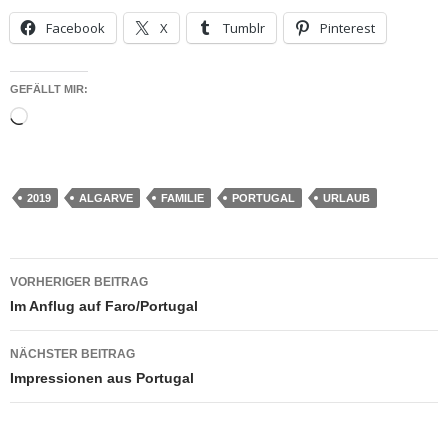
Facebook
X
Tumblr
Pinterest
GEFÄLLT MIR:
Wird
geladen …
2019
ALGARVE
FAMILIE
PORTUGAL
URLAUB
Beitragsnavigation
VORHERIGER BEITRAG
Im Anflug auf Faro/Portugal
NÄCHSTER BEITRAG
Impressionen aus Portugal