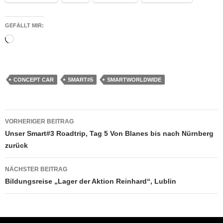
GEFÄLLT MIR:
Wird
geladen …
CONCEPT CAR
SMART#5
SMARTWORLDWIDE
Beitragsnavigation
VORHERIGER BEITRAG
Unser Smart#3 Roadtrip, Tag 5 Von Blanes bis nach Nürnberg
zurück
NÄCHSTER BEITRAG
Bildungsreise „Lager der Aktion Reinhard“, Lublin