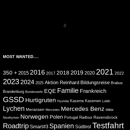
MOST WANTED….
2021
2016
2019
350 +
2018
2015
2020
2017
2022
2023
2024
Aktion Reinhard
Bildungsreise
2025
Brabus
Familie
EQE
Frankreich
Brandenburg
Bundeswehr
GSSD
Hurtigruten
Kaserne
Kasernen
Hyundai
Lublin
Lychen
Mercedes Benz
Meransen
Mercedes
Militär
Norwegen
Polen
Ravensbrück
Portugal
Radtour
Neuthymen
Testfahrt
Roadtrip
Spanien
Smart#3
Südtirol