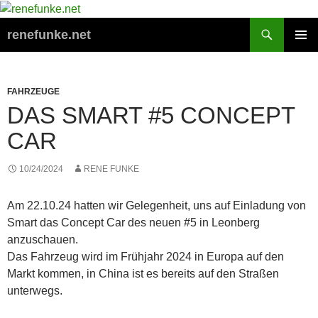
Zum
Inhalt
Suchen
renefunke.net
springen
PRIMÄR
MENÜ
FAHRZEUGE
DAS SMART #5 CONCEPT
CAR
10/24/2024
RENE FUNKE
Am 22.10.24 hatten wir Gelegenheit, uns auf Einladung von
Smart das Concept Car des neuen #5 in Leonberg
anzuschauen.
Das Fahrzeug wird im Frühjahr 2024 in Europa auf den
Markt kommen, in China ist es bereits auf den Straßen
unterwegs.