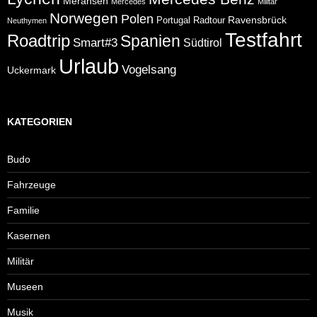
Meransen
Mercedes
Militär
Norwegen
Polen
Ravensbrück
Portugal
Radtour
Neuthymen
Testfahrt
Roadtrip
Spanien
Smart#3
Südtirol
Urlaub
Vogelsang
Uckermark
KATEGORIEN
Budo
Fahrzeuge
Familie
Kasernen
Militär
Museen
Musik