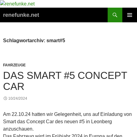
Zum
Inhalt
Suchen
renefunke.net
springen
PRIMÄR
MENÜ
Schlagwortarchiv: smart#5
FAHRZEUGE
DAS SMART #5 CONCEPT
CAR
10/24/2024
Am 22.10.24 hatten wir Gelegenheit, uns auf Einladung von
Smart das Concept Car des neuen #5 in Leonberg
anzuschauen.
Das Fahrzeug wird im Frühjahr 2024 in Europa auf den