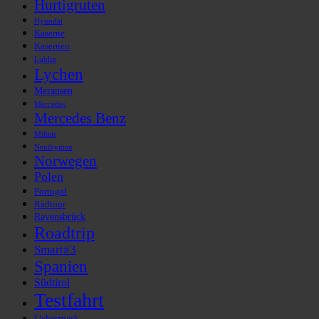
Hurtigruten
Hyundai
Kaserne
Kasernen
Lublin
Lychen
Meransen
Mercedes
Mercedes Benz
Militär
Neuthymen
Norwegen
Polen
Portugal
Radtour
Ravensbrück
Roadtrip
Smart#3
Spanien
Südtirol
Testfahrt
Uckermark