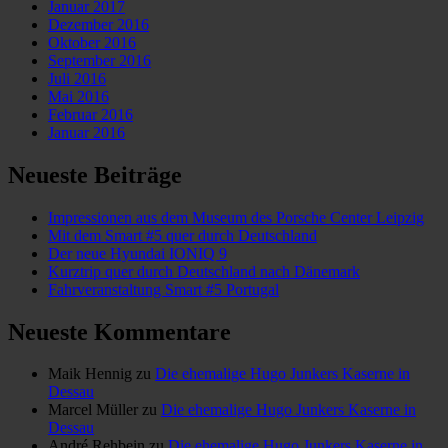
Januar 2017
Dezember 2016
Oktober 2016
September 2016
Juli 2016
Mai 2016
Februar 2016
Januar 2016
Neueste Beiträge
Impressionen aus dem Museum des Porsche Center Leipzig
Mit dem Smart #5 quer durch Deutschland
Der neue Hyundai IONIQ 9
Kurztrip quer durch Deutschland nach Dänemark
Fahrveranstaltung Smart #5 Portugal
Neueste Kommentare
Maik Hennig
zu
Die ehemalige Hugo Junkers Kaserne in
Dessau
Marcel Müller
zu
Die ehemalige Hugo Junkers Kaserne in
Dessau
André Rehbein
zu
Die ehemalige Hugo Junkers Kaserne in