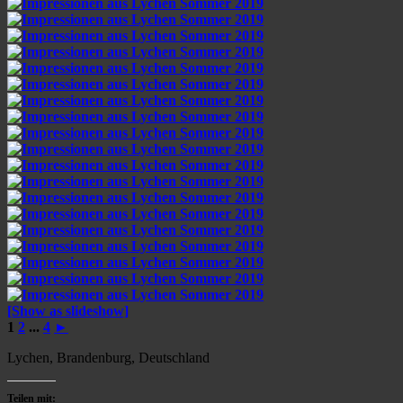
[Show as slideshow]
1
2
...
4
►
Lychen, Brandenburg, Deutschland
Teilen mit: