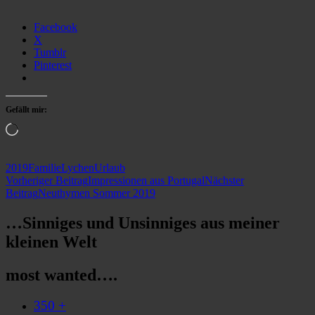
Facebook
X
Tumblr
Pinterest
Gefällt mir:
Wird
geladen …
2019
Familie
Lychen
Urlaub
Beitragsnavigation
Vorheriger Beitrag
Impressionen aus Portugal
Nächster
Beitrag
Neuthymen Sommer 2019
…Sinniges und Unsinniges aus meiner
kleinen Welt
most wanted….
350 +