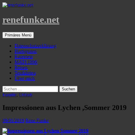
Zum
Inhalt
springen
renefunke.net
Suchen
Primäres Menü
Datenschutzerklärung
Hurtigruten
Kasernen
MATI 1996
Reisen
Testfahrten
Über mich
Suchen
nach:
Familie
,
Urlaub
Impressionen aus Lychen ,Sommer 2019
09/01/2019
Rene Funke