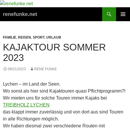
Zum
Inhalt
Suchen
renefunke.net
springen
PRIMÄR
MENÜ
FAMILIE
,
REISEN
,
SPORT
,
URLAUB
KAJAKTOUR SOMMER
2023
09/21/2023
RENE FUNKE
Lychen – im Land der Seen.
Wo sonst als hier sind Kajaktouren quasi Pflichtprogramm?!
Wir mieten uns für solche Touren immer Kajaks bei
TREIBHOLZ LYCHEN
das klappt immer zuverlässig und von dort aus sind Touren
in alle Richtungen möglich.
Wir haben diesmal zwei verschiedene Routen mit