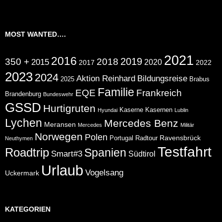
MOST WANTED….
2021
2016
2019
350 +
2018
2015
2020
2017
2022
2023
2024
Aktion Reinhard
Bildungsreise
2025
Brabus
Familie
EQE
Frankreich
Brandenburg
Bundeswehr
GSSD
Hurtigruten
Kaserne
Kasernen
Hyundai
Lublin
Lychen
Mercedes Benz
Meransen
Mercedes
Militär
Norwegen
Polen
Ravensbrück
Portugal
Radtour
Neuthymen
Testfahrt
Roadtrip
Spanien
Smart#3
Südtirol
Urlaub
Vogelsang
Uckermark
KATEGORIEN