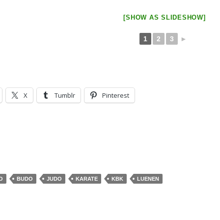
[SHOW AS SLIDESHOW]
1
2
3
►
X
Tumblr
Pinterest
O
BUDO
JUDO
KARATE
KBK
LUENEN