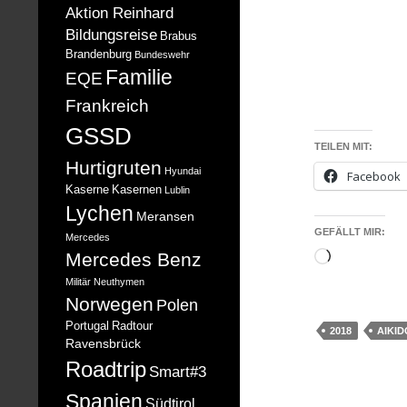
Aktion Reinhard
Bildungsreise
Brabus
Brandenburg
Bundeswehr
Familie
EQE
Frankreich
GSSD
TEILEN MIT:
Hurtigruten
Hyundai
Facebook
Kaserne
Kasernen
Lublin
Lychen
Meransen
GEFÄLLT MIR:
Mercedes
Mercedes Benz
Wird
geladen …
Militär
Neuthymen
Norwegen
Polen
Portugal
Radtour
2018
AIKID
Ravensbrück
Roadtrip
Smart#3
Spanien
Südtirol