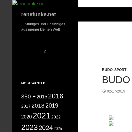
Zum
Inhalt
Suchen
renefunke.net
springen
…Sinniges und Unsinniges
aus meiner kleinen Welt
BUDO
,
SPORT
BUDO 
MOST WANTED….
02/17/2019
2016
350 +
2015
2019
2018
2017
2021
2020
2022
2023
2024
2025