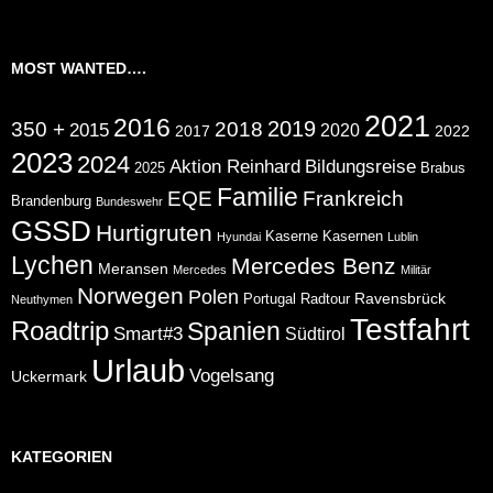
MOST WANTED….
2021
2016
2019
350 +
2018
2015
2020
2017
2022
2023
2024
Aktion Reinhard
Bildungsreise
2025
Brabus
Familie
EQE
Frankreich
Brandenburg
Bundeswehr
GSSD
Hurtigruten
Kaserne
Kasernen
Hyundai
Lublin
Lychen
Mercedes Benz
Meransen
Mercedes
Militär
Norwegen
Polen
Ravensbrück
Portugal
Radtour
Neuthymen
Testfahrt
Roadtrip
Spanien
Smart#3
Südtirol
Urlaub
Vogelsang
Uckermark
KATEGORIEN