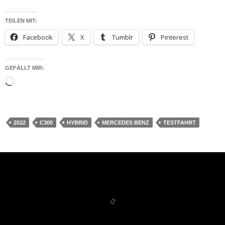
TEILEN MIT:
Facebook
X
Tumblr
Pinterest
GEFÄLLT MIR:
Wird
geladen …
2022
C300
HYBRID
MERCEDES BENZ
TESTFAHRT