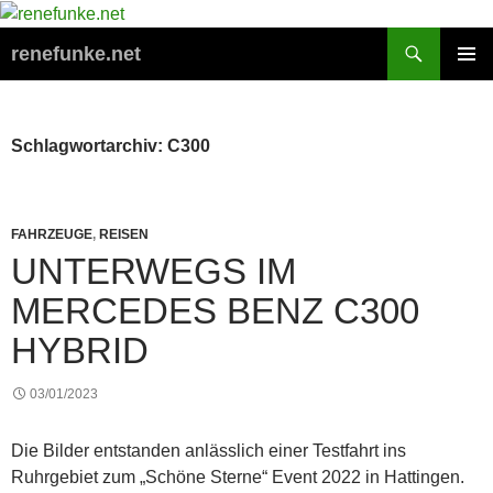
Zum
Inhalt
Suchen
renefunke.net
springen
PRIMÄR
MENÜ
Schlagwortarchiv: C300
FAHRZEUGE
,
REISEN
UNTERWEGS IM
MERCEDES BENZ C300
HYBRID
03/01/2023
Die Bilder entstanden anlässlich einer Testfahrt ins
Ruhrgebiet zum „Schöne Sterne“ Event 2022 in Hattingen.