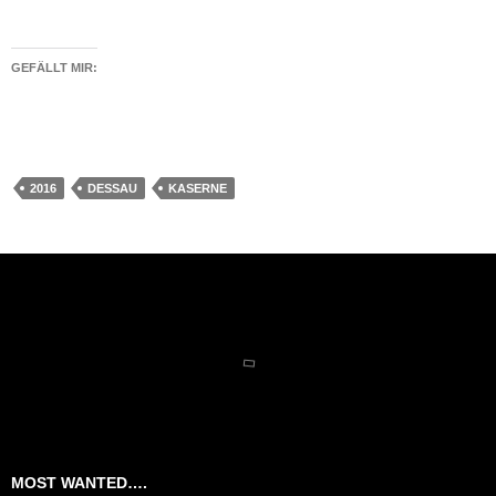
GEFÄLLT MIR:
2016
DESSAU
KASERNE
MOST WANTED….