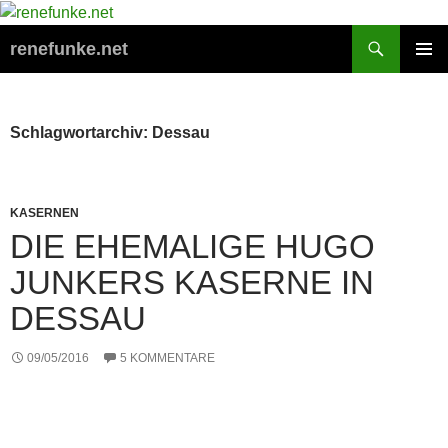
Zum
Inhalt
Suchen
renefunke.net
springen
PRIMÄR
MENÜ
Schlagwortarchiv: Dessau
KASERNEN
DIE EHEMALIGE HUGO
JUNKERS KASERNE IN
DESSAU
09/05/2016
5 KOMMENTARE