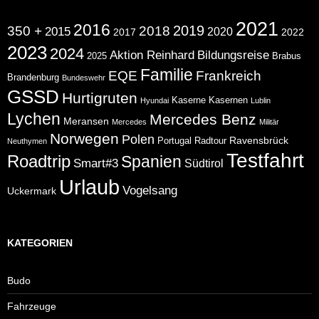
2021
2016
2019
350 +
2018
2015
2020
2017
2022
2023
2024
Aktion Reinhard
Bildungsreise
2025
Brabus
Familie
EQE
Frankreich
Brandenburg
Bundeswehr
GSSD
Hurtigruten
Kaserne
Kasernen
Hyundai
Lublin
Lychen
Mercedes Benz
Meransen
Mercedes
Militär
Norwegen
Polen
Ravensbrück
Portugal
Radtour
Neuthymen
Testfahrt
Roadtrip
Spanien
Smart#3
Südtirol
Urlaub
Vogelsang
Uckermark
KATEGORIEN
Budo
Fahrzeuge