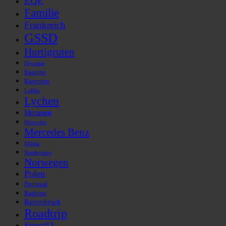
EQE
Familie
Frankreich
GSSD
Hurtigruten
Hyundai
Kaserne
Kasernen
Lublin
Lychen
Meransen
Mercedes
Mercedes Benz
Militär
Neuthymen
Norwegen
Polen
Portugal
Radtour
Ravensbrück
Roadtrip
Smart#3