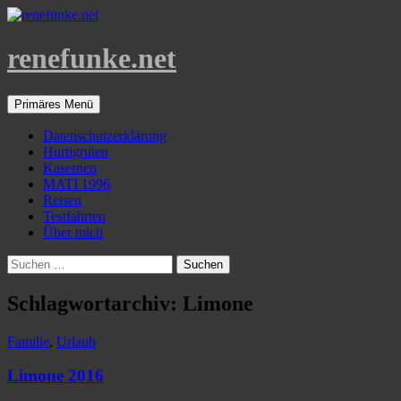
Zum
Inhalt
springen
renefunke.net
Suchen
Primäres Menü
Datenschutzerklärung
Hurtigruten
Kasernen
MATI 1996
Reisen
Testfahrten
Über mich
Suchen
nach:
Schlagwortarchiv: Limone
Familie
,
Urlaub
Limone 2016