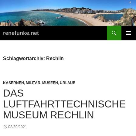
Zum
Inhalt
springen
Suchen
renefunke.net
PRIMÄR
MENÜ
Schlagwortarchiv: Rechlin
KASERNEN
,
MILITÄR
,
MUSEEN
,
URLAUB
DAS
LUFTFAHRTTECHNISCHE
MUSEUM RECHLIN
08/30/2021