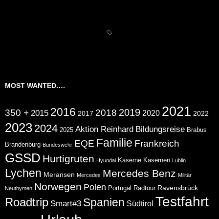
MOST WANTED….
2021
2016
2019
350 +
2018
2015
2020
2017
2022
2023
2024
Aktion Reinhard
Bildungsreise
2025
Brabus
Familie
EQE
Frankreich
Brandenburg
Bundeswehr
GSSD
Hurtigruten
Kaserne
Kasernen
Hyundai
Lublin
Lychen
Mercedes Benz
Meransen
Mercedes
Militär
Norwegen
Polen
Ravensbrück
Portugal
Radtour
Neuthymen
Testfahrt
Roadtrip
Spanien
Smart#3
Südtirol