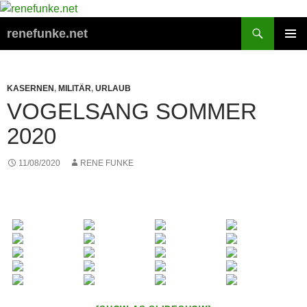
Zum
Inhalt
Suchen
renefunke.net
springen
PRIMÄR
MENÜ
KASERNEN
,
MILITÄR
,
URLAUB
VOGELSANG SOMMER
2020
11/08/2020
RENE FUNKE