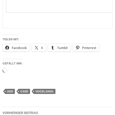
TEILEN MIT:
Facebook
X
Tumblr
Pinterest
GEFÄLLT MIR:
Wird
geladen …
2020
GSSD
VOGELSANG
Beitragsnavigation
VORHERIGER BEITRAG