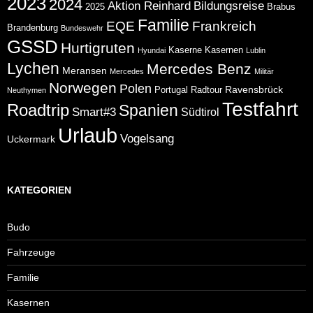
2023
2024
Aktion Reinhard
Bildungsreise
2025
Brabus
Familie
EQE
Frankreich
Brandenburg
Bundeswehr
GSSD
Hurtigruten
Kaserne
Kasernen
Hyundai
Lublin
Lychen
Mercedes Benz
Meransen
Mercedes
Militär
Norwegen
Polen
Ravensbrück
Portugal
Radtour
Neuthymen
Testfahrt
Roadtrip
Spanien
Smart#3
Südtirol
Urlaub
Vogelsang
Uckermark
KATEGORIEN
Budo
Fahrzeuge
Familie
Kasernen