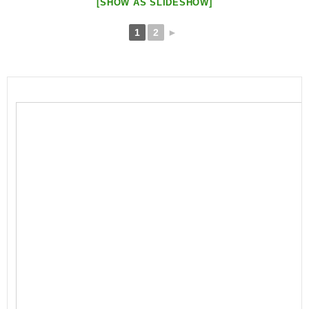
[SHOW AS SLIDESHOW]
1
2
►