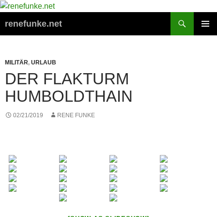
Zum
Inhalt
Suchen
renefunke.net
springen
PRIMÄR
MENÜ
MILITÄR
,
URLAUB
DER FLAKTURM
HUMBOLDTHAIN
02/21/2019
RENE FUNKE