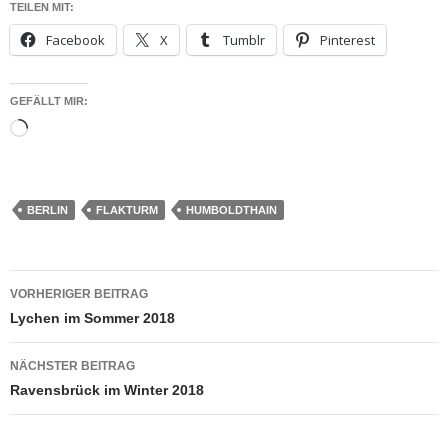
TEILEN MIT:
Facebook
X
Tumblr
Pinterest
GEFÄLLT MIR:
Wird
geladen …
BERLIN
FLAKTURM
HUMBOLDTHAIN
Beitragsnavigation
VORHERIGER BEITRAG
Lychen im Sommer 2018
NÄCHSTER BEITRAG
Ravensbrück im Winter 2018