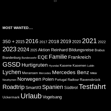
MOST WANTED….
2021
2016
2019
350 +
2018
2015
2020
2017
2022
2023
2024
Aktion Reinhard
Bildungsreise
2025
Brabus
Familie
EQE
Frankreich
Brandenburg
Bundeswehr
GSSD
Hurtigruten
Kaserne
Kasernen
Hyundai
Lublin
Lychen
Mercedes Benz
Meransen
Mercedes
Militär
Norwegen
Polen
Ravensbrück
Portugal
Radtour
Neuthymen
Testfahrt
Roadtrip
Spanien
Smart#3
Südtirol
Urlaub
Vogelsang
Uckermark