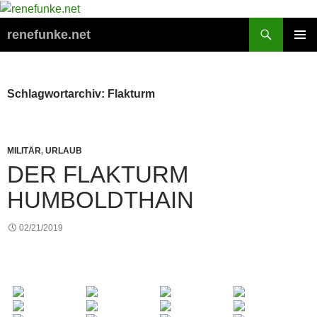
Zum
Inhalt
Suchen
renefunke.net
springen
PRIMÄR
MENÜ
Schlagwortarchiv: Flakturm
MILITÄR
,
URLAUB
DER FLAKTURM
HUMBOLDTHAIN
02/21/2019