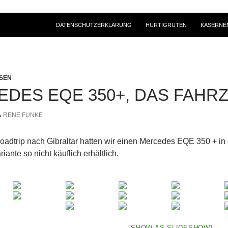
DATENSCHUTZERKLÄRUNG
HURTIGRUTEN
KASERNE
ISEN
DES EQE 350+, DAS FAHR
RENE FUNKE
oadtrip nach Gibraltar hatten wir einen Mercedes EQE 350 + in
ariante so nicht käuflich erhältlich.
[SHOW AS SLIDESHOW]