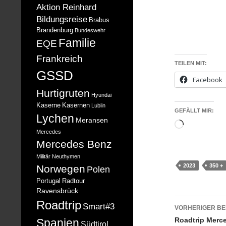
Aktion Reinhard
Bildungsreise
Brabus
Brandenburg
Bundeswehr
Familie
EQE
Frankreich
TEILEN MIT:
GSSD
Facebook
Hurtigruten
Hyundai
Kaserne
Kasernen
Lublin
GEFÄLLT MIR:
Lychen
Meransen
Wird
Mercedes
geladen …
Mercedes Benz
Militär
Neuthymen
2023
350 +
Norwegen
Polen
Portugal
Radtour
Ravensbrück
Beitrag
Roadtrip
Smart#3
VORHERIGER BE
Roadtrip Merc
Spanien
Südtirol