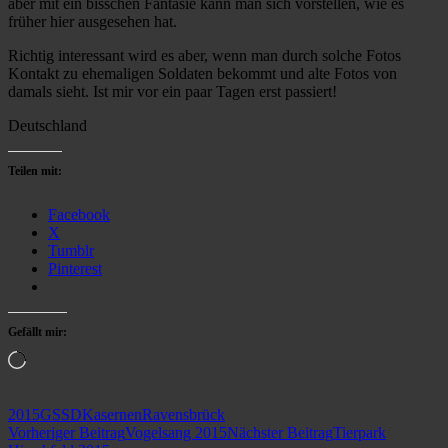
aber mit ein bisschen Fantasie kann man sich vorstellen, wie es
früher hier ausgesehen hat.
Richtig interessant wird es aber, wenn man durch solche Fotos
Kontakt zu ehemaligen Soldaten bekommt und alte Fotos von
damals sieht. Ist mir vor ein paar Tagen erst passiert!
Deutschland
Teilen mit:
Facebook
X
Tumblr
Pinterest
Gefällt mir:
Wird
geladen …
2015
GSSD
Kasernen
Ravensbrück
Beitragsnavigation
Vorheriger Beitrag
Vogelsang 2015
Nächster Beitrag
Tierpark