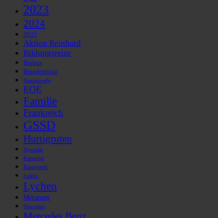
2023
2024
2025
Aktion Reinhard
Bildungsreise
Brabus
Brandenburg
Bundeswehr
EQE
Familie
Frankreich
GSSD
Hurtigruten
Hyundai
Kaserne
Kasernen
Lublin
Lychen
Meransen
Mercedes
Mercedes Benz