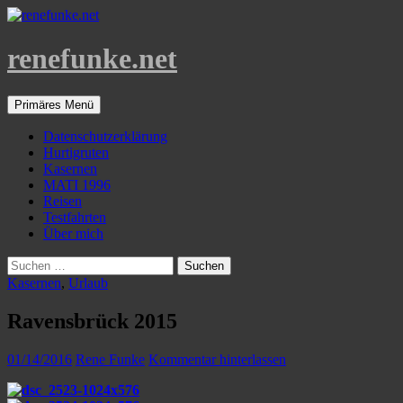
Zum
Inhalt
springen
renefunke.net
Suchen
Primäres Menü
Datenschutzerklärung
Hurtigruten
Kasernen
MATI 1996
Reisen
Testfahrten
Über mich
Suchen
nach:
Kasernen
,
Urlaub
Ravensbrück 2015
01/14/2016
Rene Funke
Kommentar hinterlassen