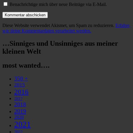
Benachrichtige mich über neue Beiträge via E-Mail.
Diese Website verwendet Akismet, um Spam zu reduzieren.
Erfahre,
wie deine Kommentardaten verarbeitet werden.
…Sinniges und Unsinniges aus meiner
kleinen Welt
most wanted….
350 +
2015
2016
2017
2018
2019
2020
2021
2022