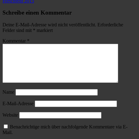
Hirschfeld 2015
Schreibe einen Kommentar
Deine E-Mail-Adresse wird nicht veröffentlicht.
Erforderliche
Felder sind mit
*
markiert
Kommentar
*
Name
E-Mail-Adresse
Website
Benachrichtige mich über nachfolgende Kommentare via E-
Mail.