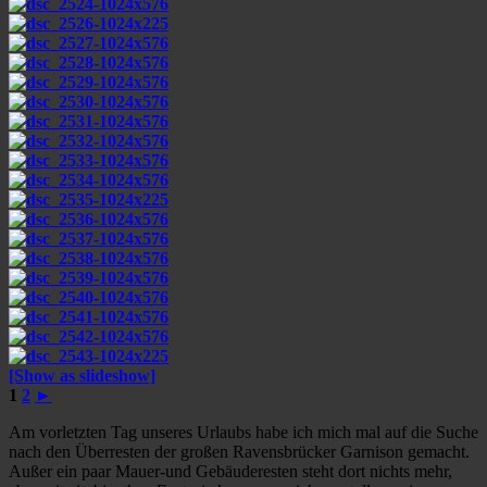
[Show as slideshow]
1
2
►
Am vorletzten Tag unseres Urlaubs habe ich mich mal auf die Suche
nach den Überresten der großen Ravensbrücker Garnison gemacht.
Außer ein paar Mauer-und Gebäuderesten steht dort nichts mehr,