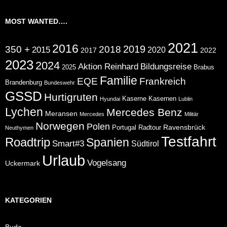
MOST WANTED….
2021
2016
2019
350 +
2018
2015
2020
2017
2022
2023
2024
Aktion Reinhard
Bildungsreise
2025
Brabus
Familie
EQE
Frankreich
Brandenburg
Bundeswehr
GSSD
Hurtigruten
Kaserne
Kasernen
Hyundai
Lublin
Lychen
Mercedes Benz
Meransen
Mercedes
Militär
Norwegen
Polen
Ravensbrück
Portugal
Radtour
Neuthymen
Testfahrt
Roadtrip
Spanien
Smart#3
Südtirol
Urlaub
Vogelsang
Uckermark
KATEGORIEN
Budo