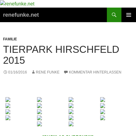
Zum
Inhalt
Suchen
renefunke.net
springen
PRIMÄR
MENÜ
FAMILIE
TIERPARK HIRSCHFELD
2015
01/16/2016
RENE FUNKE
KOMMENTAR HINTERLASSEN