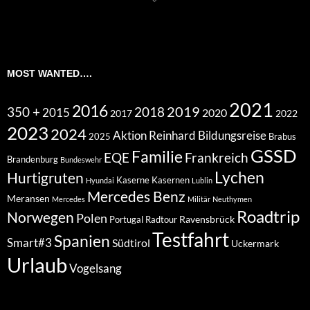
MOST WANTED….
2021
2016
2019
350 +
2018
2015
2020
2017
2022
2023
2024
Aktion Reinhard
Bildungsreise
2025
Brabus
GSSD
Familie
EQE
Frankreich
Brandenburg
Bundeswehr
Lychen
Hurtigruten
Kaserne
Kasernen
Hyundai
Lublin
Mercedes Benz
Meransen
Mercedes
Militär
Neuthymen
Roadtrip
Norwegen
Polen
Ravensbrück
Portugal
Radtour
Testfahrt
Spanien
Smart#3
Südtirol
Uckermark
Urlaub
Vogelsang