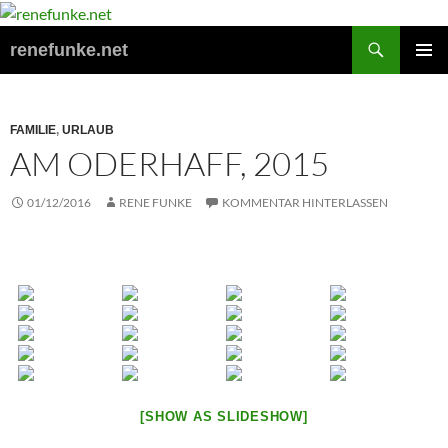
Zum
Inhalt
Suchen
renefunke.net
springen
PRIMÄR
MENÜ
FAMILIE
,
URLAUB
AM ODERHAFF, 2015
01/12/2016
RENE FUNKE
KOMMENTAR HINTERLASSEN
[SHOW AS SLIDESHOW]