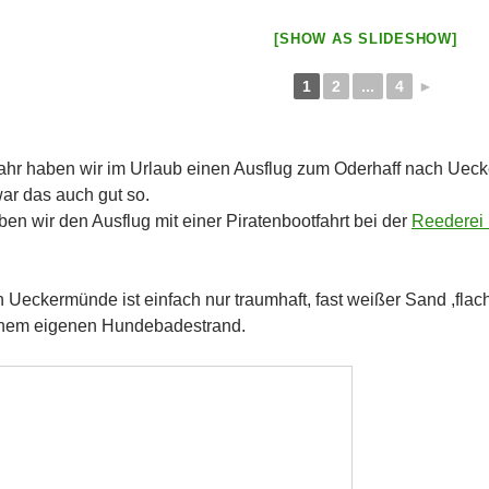
[SHOW AS SLIDESHOW]
1
2
...
4
►
Jahr haben wir im Urlaub einen Ausflug zum Oderhaff nach U
ar das auch gut so.
n wir den Ausflug mit einer Piratenbootfahrt bei der
Reederei
n Ueckermünde ist einfach nur traumhaft, fast weißer Sand ,fla
inem eigenen Hundebadestrand.