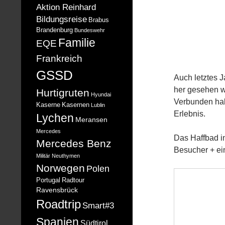
Aktion Reinhard
Bildungsreise
Brabus
Brandenburg
Bundeswehr
Familie
EQE
Frankreich
GSSD
Auch letztes 
her gesehen w
Hurtigruten
Hyundai
Verbunden habe
Kaserne
Kasernen
Lublin
Erlebnis.
Lychen
Meransen
Mercedes
Das Haffbad i
Mercedes Benz
Besucher + e
Militär
Neuthymen
Norwegen
Polen
Portugal
Radtour
Ravensbrück
Roadtrip
Smart#3
Spanien
Südtirol