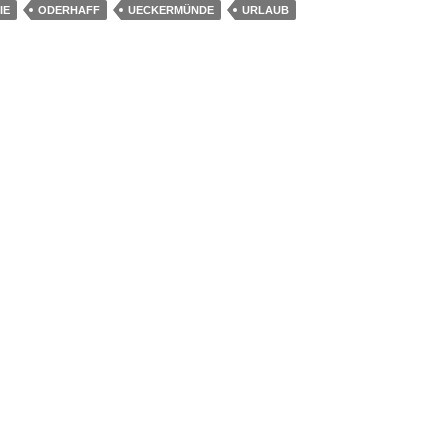
IE
ODERHAFF
UECKERMÜNDE
URLAUB