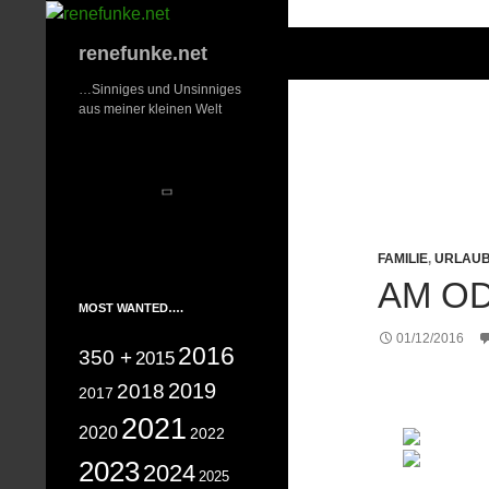
Zum
Inhalt
Suchen
renefunke.net
springen
…Sinniges und Unsinniges
aus meiner kleinen Welt
FAMILIE
,
URLAU
AM OD
MOST WANTED….
01/12/2016
2016
350 +
2015
2019
2018
2017
2021
2020
2022
2023
2024
2025