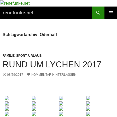
Zum
Inhalt
Suchen
renefunke.net
springen
PRIMÄR
MENÜ
Schlagwortarchiv: Oderhaff
FAMILIE
,
SPORT
,
URLAUB
RUND UM LYCHEN 2017
08/29/2017
KOMMENTAR HINTERLASSEN