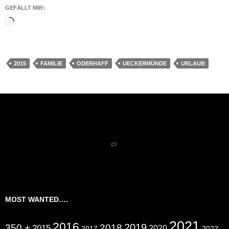
GEFÄLLT MIR:
Wird
geladen …
2015
FAMILIE
ODERHAFF
UECKERMÜNDE
URLAUB
MOST WANTED….
2021
2016
2019
350 +
2018
2015
2020
2017
2022