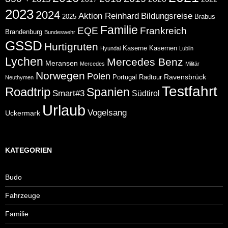
2023
2024
Aktion Reinhard
Bildungsreise
2025
Brabus
Familie
EQE
Frankreich
Brandenburg
Bundeswehr
GSSD
Hurtigruten
Kaserne
Kasernen
Hyundai
Lublin
Lychen
Mercedes Benz
Meransen
Mercedes
Militär
Norwegen
Polen
Ravensbrück
Portugal
Radtour
Neuthymen
Testfahrt
Roadtrip
Spanien
Smart#3
Südtirol
Urlaub
Vogelsang
Uckermark
KATEGORIEN
Budo
Fahrzeuge
Familie